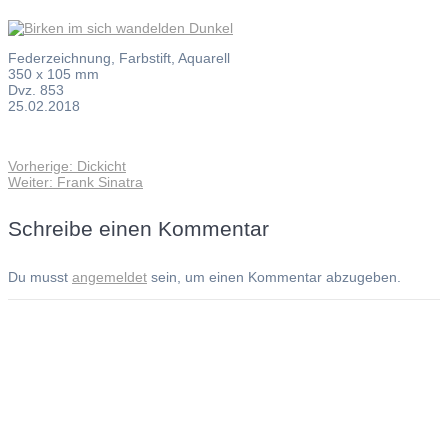
Federzeichnung, Farbstift, Aquarell
350 x 105 mm
Dvz. 853
25.02.2018
Vorheriger
Vorherige:
Dickicht
Beitragsnavigation
Nächster
Beitrag:
Weiter:
Frank Sinatra
Beitrag:
Schreibe einen Kommentar
Du musst
angemeldet
sein, um einen Kommentar abzugeben.
Andreas Noßmann - Zeichnungen
Seiteninformationen
Impressum
Datenschutzerklärung
© Copyright