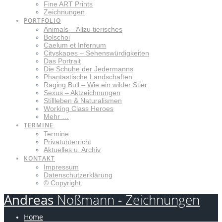
Fine ART Prints
Zeichnungen
PORTFOLIO
Animals – Allzu tierisches
Bolschoi
Caelum et Infernum
Cityskapes – Sehenswürdigkeiten
Das Portrait
Die Schuhe der Jedermanns
Phantastische Landschaften
Raging Bull – Wie ein wilder Stier
Sexus – Aktzeichnungen
Stillleben & Naturalismen
Working Class Heroes
Mehr …
TERMINE
Termine
Privatunterricht
Aktuelles u. Archiv
KONTAKT
Impressum
Datenschutzerklärung
© Copyright
Andreas
Noßmann
-
Zeichnungen
Home