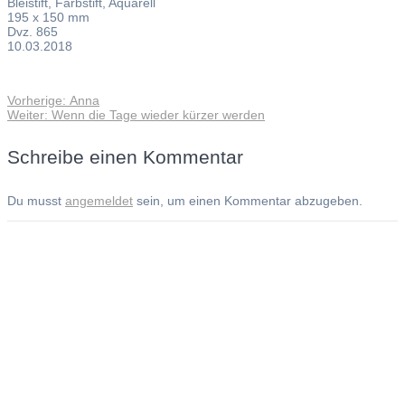
Bleistift, Farbstift, Aquarell
195 x 150 mm
Dvz. 865
10.03.2018
Vorheriger
Vorherige:
Anna
Beitragsnavigation
Nächster
Beitrag:
Weiter:
Wenn die Tage wieder kürzer werden
Beitrag:
Schreibe einen Kommentar
Du musst
angemeldet
sein, um einen Kommentar abzugeben.
Andreas Noßmann - Zeichnungen
Seiteninformationen
Impressum
Datenschutzerklärung
© Copyright
Kontakt
© 2026 Andreas Noßmann - Zeichnungen