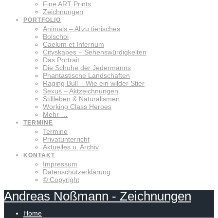
Fine ART Prints
Zeichnungen
PORTFOLIO
Animals – Allzu tierisches
Bolschoi
Caelum et Infernum
Cityskapes – Sehenswürdigkeiten
Das Portrait
Die Schuhe der Jedermanns
Phantastische Landschaften
Raging Bull – Wie ein wilder Stier
Sexus – Aktzeichnungen
Stillleben & Naturalismen
Working Class Heroes
Mehr …
TERMINE
Termine
Privatunterricht
Aktuelles u. Archiv
KONTAKT
Impressum
Datenschutzerklärung
© Copyright
Andreas
Noßmann
-
Zeichnungen
Home