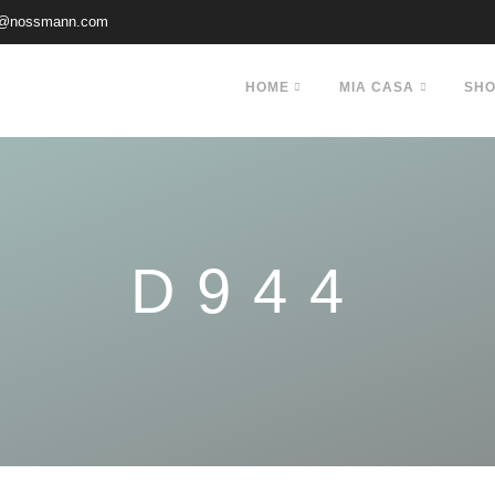
@nossmann.com
HOME
MIA CASA
SH
D944