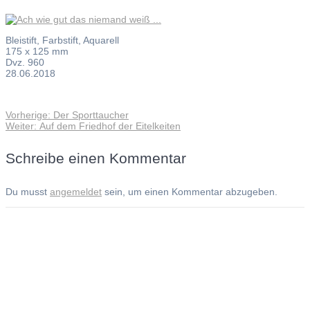
Bleistift, Farbstift, Aquarell
175 x 125 mm
Dvz. 960
28.06.2018
Vorheriger
Vorherige:
Der Sporttaucher
Beitragsnavigation
Nächster
Beitrag:
Weiter:
Auf dem Friedhof der Eitelkeiten
Beitrag:
Schreibe einen Kommentar
Du musst
angemeldet
sein, um einen Kommentar abzugeben.
Andreas Noßmann - Zeichnungen
Seiteninformationen
Impressum
Datenschutzerklärung
© Copyright