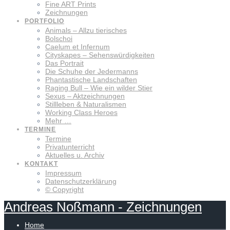
Fine ART Prints
Zeichnungen
PORTFOLIO
Animals – Allzu tierisches
Bolschoi
Caelum et Infernum
Cityskapes – Sehenswürdigkeiten
Das Portrait
Die Schuhe der Jedermanns
Phantastische Landschaften
Raging Bull – Wie ein wilder Stier
Sexus – Aktzeichnungen
Stillleben & Naturalismen
Working Class Heroes
Mehr …
TERMINE
Termine
Privatunterricht
Aktuelles u. Archiv
KONTAKT
Impressum
Datenschutzerklärung
© Copyright
Andreas
Noßmann
-
Zeichnungen
Home