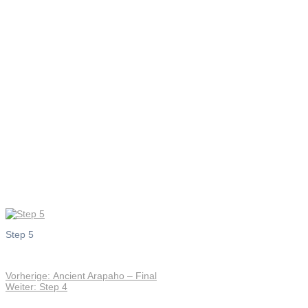
Step 5
Step 5
Vorheriger
Vorherige:
Ancient Arapaho – Final
Beitragsnavigation
Nächster
Beitrag:
Weiter:
Step 4
Beitrag: