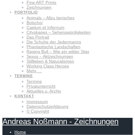
Fine ART Prints
Zeichnungen
PORTFOLIO
Animals – Allzu tierisches
Bolschoi
Caelum et Infernum
Cityskapes – Sehenswürdigkeiten
Das Portrait
Die Schuhe der Jedermanns
Phantastische Landschaften
Raging Bull – Wie ein wilder Stier
Sexus – Aktzeichnungen
Stillleben & Naturalismen
Working Class Heroes
Mehr …
TERMINE
Termine
Privatunterricht
Aktuelles u. Archiv
KONTAKT
Impressum
Datenschutzerklärung
© Copyright
Andreas
Noßmann
-
Zeichnungen
Home