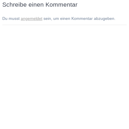
Schreibe einen Kommentar
Du musst
angemeldet
sein, um einen Kommentar abzugeben.
Andreas Noßmann - Zeichnungen
Seiteninformationen
Impressum
Datenschutzerklärung
© Copyright
Kontakt
© 2026 Andreas Noßmann - Zeichnungen
Seminare: