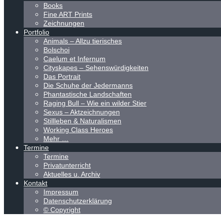
Books
Fine ART Prints
Zeichnungen
Portfolio
Animals – Allzu tierisches
Bolschoi
Caelum et Infernum
Cityskapes – Sehenswürdigkeiten
Das Portrait
Die Schuhe der Jedermanns
Phantastische Landschaften
Raging Bull – Wie ein wilder Stier
Sexus – Aktzeichnungen
Stillleben & Naturalismen
Working Class Heroes
Mehr …
Termine
Termine
Privatunterricht
Aktuelles u. Archiv
Kontakt
Impressum
Datenschutzerklärung
© Copyright