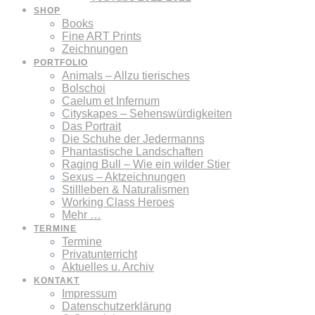
SHOP
Books
Fine ART Prints
Zeichnungen
PORTFOLIO
Animals – Allzu tierisches
Bolschoi
Caelum et Infernum
Cityskapes – Sehenswürdigkeiten
Das Portrait
Die Schuhe der Jedermanns
Phantastische Landschaften
Raging Bull – Wie ein wilder Stier
Sexus – Aktzeichnungen
Stillleben & Naturalismen
Working Class Heroes
Mehr …
TERMINE
Termine
Privatunterricht
Aktuelles u. Archiv
KONTAKT
Impressum
Datenschutzerklärung