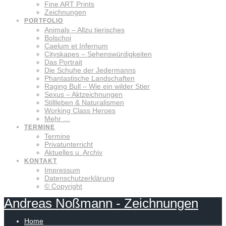
Fine ART Prints
Zeichnungen
PORTFOLIO
Animals – Allzu tierisches
Bolschoi
Caelum et Infernum
Cityskapes – Sehenswürdigkeiten
Das Portrait
Die Schuhe der Jedermanns
Phantastische Landschaften
Raging Bull – Wie ein wilder Stier
Sexus – Aktzeichnungen
Stillleben & Naturalismen
Working Class Heroes
Mehr …
TERMINE
Termine
Privatunterricht
Aktuelles u. Archiv
KONTAKT
Impressum
Datenschutzerklärung
© Copyright
Andreas
Noßmann
-
Zeichnungen
Home