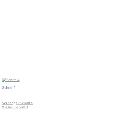
Schritt 4
Schritt 4
Vorheriger
Vorherige:
Schritt 5
Beitragsnavigation
Nächster
Beitrag:
Weiter:
Schritt 3
Beitrag: