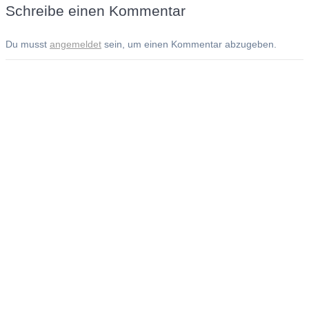
Schreibe einen Kommentar
Du musst
angemeldet
sein, um einen Kommentar abzugeben.
Andreas Noßmann - Zeichnungen
Seiteninformationen
Impressum
Datenschutzerklärung
© Copyright
Kontakt
© 2026 Andreas Noßmann - Zeichnungen
Seminare: