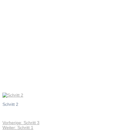
Schritt 2
Schritt 2
Vorheriger
Vorherige:
Schritt 3
Beitragsnavigation
Nächster
Beitrag:
Weiter:
Schritt 1
Beitrag: