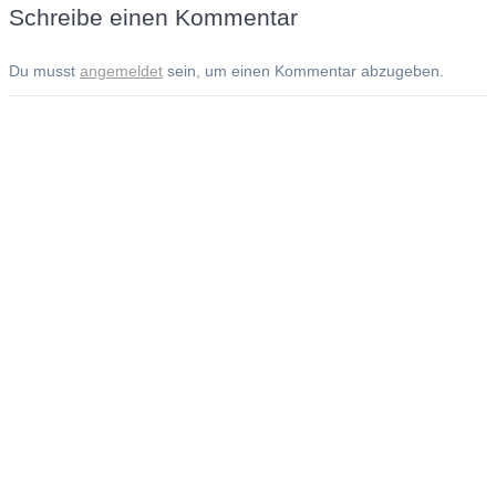
Schreibe einen Kommentar
Du musst
angemeldet
sein, um einen Kommentar abzugeben.
Andreas Noßmann - Zeichnungen
Seiteninformationen
Impressum
Datenschutzerklärung
© Copyright
Kontakt
© 2026 Andreas Noßmann - Zeichnungen
Seminare: