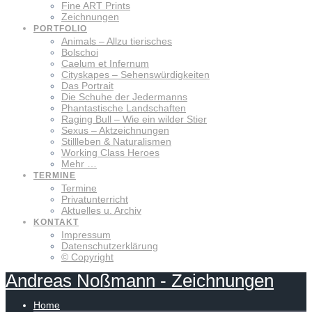
Fine ART Prints
Zeichnungen
PORTFOLIO
Animals – Allzu tierisches
Bolschoi
Caelum et Infernum
Cityskapes – Sehenswürdigkeiten
Das Portrait
Die Schuhe der Jedermanns
Phantastische Landschaften
Raging Bull – Wie ein wilder Stier
Sexus – Aktzeichnungen
Stillleben & Naturalismen
Working Class Heroes
Mehr …
TERMINE
Termine
Privatunterricht
Aktuelles u. Archiv
KONTAKT
Impressum
Datenschutzerklärung
© Copyright
Andreas
Noßmann
-
Zeichnungen
Home