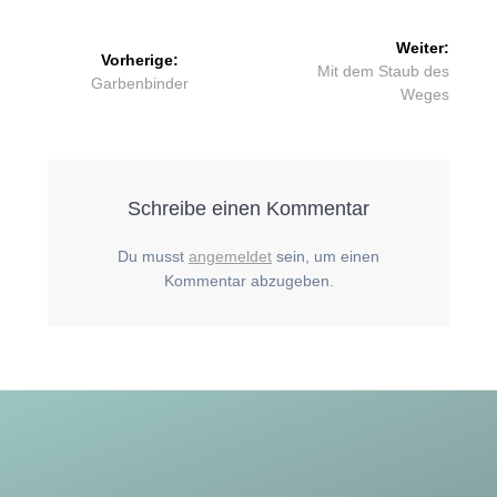
Beitragsnavigation
Weiter:
Vorherige:
Nächster
Mit dem Staub des
Vorheriger
Garbenbinder
Beitrag:
Weges
Beitrag:
Schreibe einen Kommentar
Du musst
angemeldet
sein, um einen
Kommentar abzugeben.