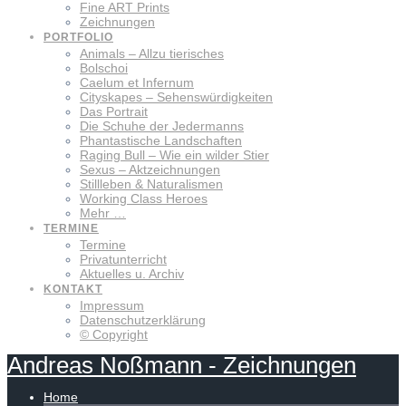
Fine ART Prints
Zeichnungen
PORTFOLIO
Animals – Allzu tierisches
Bolschoi
Caelum et Infernum
Cityskapes – Sehenswürdigkeiten
Das Portrait
Die Schuhe der Jedermanns
Phantastische Landschaften
Raging Bull – Wie ein wilder Stier
Sexus – Aktzeichnungen
Stillleben & Naturalismen
Working Class Heroes
Mehr …
TERMINE
Termine
Privatunterricht
Aktuelles u. Archiv
KONTAKT
Impressum
Datenschutzerklärung
© Copyright
Andreas
Noßmann
-
Zeichnungen
Home