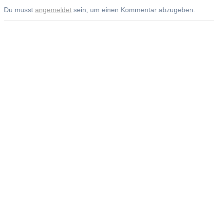
Du musst
angemeldet
sein, um einen Kommentar abzugeben.
Andreas Noßmann - Zeichnungen
Seiteninformationen
Impressum
Datenschutzerklärung
© Copyright
Kontakt
© 2026 Andreas Noßmann - Zeichnungen
Seminare:
Artistravel
Kurse bei Boesner