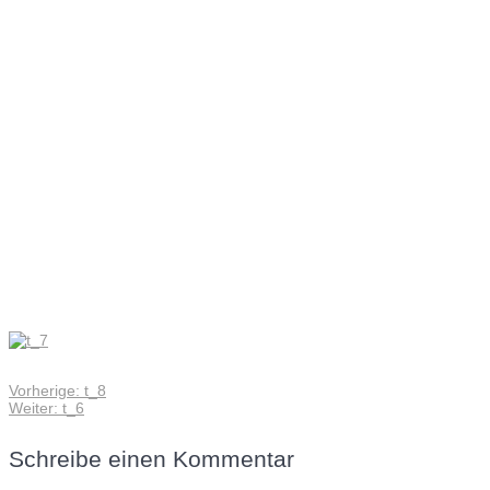
t_7
Vorheriger
Vorherige:
t_8
Beitragsnavigation
Nächster
Beitrag:
Weiter:
t_6
Beitrag:
Schreibe einen Kommentar