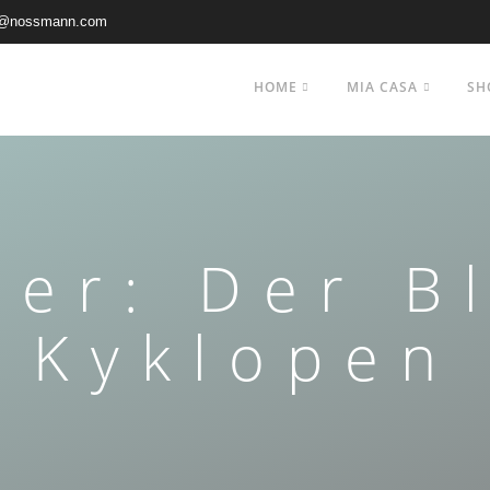
@nossmann.com
HOME
MIA CASA
SH
ter: Der Bl
Kyklopen