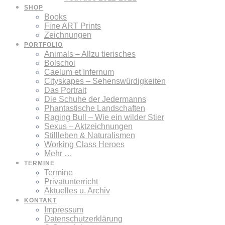
SHOP
Books
Fine ART Prints
Zeichnungen
PORTFOLIO
Animals – Allzu tierisches
Bolschoi
Caelum et Infernum
Cityskapes – Sehenswürdigkeiten
Das Portrait
Die Schuhe der Jedermanns
Phantastische Landschaften
Raging Bull – Wie ein wilder Stier
Sexus – Aktzeichnungen
Stillleben & Naturalismen
Working Class Heroes
Mehr …
TERMINE
Termine
Privatunterricht
Aktuelles u. Archiv
KONTAKT
Impressum
Datenschutzerklärung