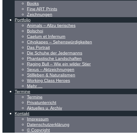
Books
Fine ART Prints
Zeichnungen
Portfolio
Animals – Allzu tierisches
Bolschoi
Caelum et Infernum
Cityskapes – Sehenswürdigkeiten
Das Portrait
Die Schuhe der Jedermanns
Phantastische Landschaften
Raging Bull – Wie ein wilder Stier
Sexus – Aktzeichnungen
Stillleben & Naturalismen
Working Class Heroes
Mehr …
Termine
Termine
Privatunterricht
Aktuelles u. Archiv
Kontakt
Impressum
Datenschutzerklärung
© Copyright