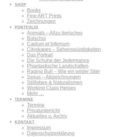
SHOP
Books
Fine ART Prints
Zeichnungen
PORTFOLIO
Animals – Allzu tierisches
Bolschoi
Caelum et Infernum
Cityskapes – Sehenswürdigkeiten
Das Portrait
Die Schuhe der Jedermanns
Phantastische Landschaften
Raging Bull – Wie ein wilder Stier
Sexus – Aktzeichnungen
Stillleben & Naturalismen
Working Class Heroes
Mehr …
TERMINE
Termine
Privatunterricht
Aktuelles u. Archiv
KONTAKT
Impressum
Datenschutzerklärung