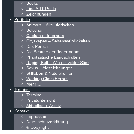
Books
Fine ART Prints
Zeichnungen
Portfolio
Animals – Allzu tierisches
Bolschoi
Caelum et Infernum
Cityskapes – Sehenswürdigkeiten
Das Portrait
Die Schuhe der Jedermanns
Phantastische Landschaften
Raging Bull – Wie ein wilder Stier
Sexus – Aktzeichnungen
Stillleben & Naturalismen
Working Class Heroes
Mehr …
Termine
Termine
Privatunterricht
Aktuelles u. Archiv
Kontakt
Impressum
Datenschutzerklärung
© Copyright