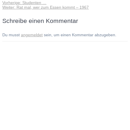
Vorheriger
Vorherige:
Studenten …
Beitragsnavigation
Nächster
Beitrag:
Weiter:
Rat mal, wer zum Essen kommt – 1967
Beitrag:
Schreibe einen Kommentar
Du musst
angemeldet
sein, um einen Kommentar abzugeben.
Andreas Noßmann - Zeichnungen
Seiteninformationen
Impressum
Datenschutzerklärung
© Copyright
Kontakt
© 2026 Andreas Noßmann - Zeichnungen