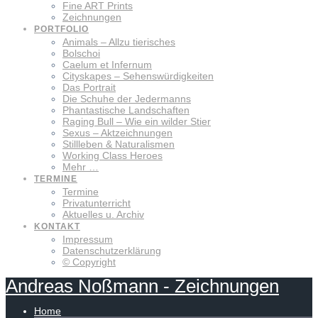
Fine ART Prints
Zeichnungen
PORTFOLIO
Animals – Allzu tierisches
Bolschoi
Caelum et Infernum
Cityskapes – Sehenswürdigkeiten
Das Portrait
Die Schuhe der Jedermanns
Phantastische Landschaften
Raging Bull – Wie ein wilder Stier
Sexus – Aktzeichnungen
Stillleben & Naturalismen
Working Class Heroes
Mehr …
TERMINE
Termine
Privatunterricht
Aktuelles u. Archiv
KONTAKT
Impressum
Datenschutzerklärung
© Copyright
Andreas
Noßmann
-
Zeichnungen
Home