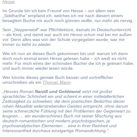
Hesse
.
Im Grunde bin ich kein Freund von Hesse – vor allem sein
„
Siddhartha“
empfand ich, welches ich mir nach diesem einem
besagtem Buche mir auch noch gönnen wollte, nur mehr als nervig.
Sein „
Steppenwolf“
war Pflichtlektüre, damals im Deutschunterricht
– als Kind, und damit war auch ein
Hesse
schon mal bei mir außen
vor. Denn alles was von der Schule vorgegeben wurde, war mir
immer zu tiefst zu wieder.
Wie ich nun an dieses Buch gekommen bin und warum ich dann
doch noch einmal einen
Hesse
gelesen habe – ich weiß es nicht
mehr. Für mich eines der schönsten Bücher die ich je gelesen habe,
und auch immer wieder lesen würde.
Wer könnte dieses geniale Buch besser und vortrefflicher
umschreiben als ein
Thomas Mann
:
„Hesses Roman
Narziß und Goldmund
setzt mit großer
sprachlicher Schönheit ein und scheint in einer mittelalterlichen
Zeitlosigkeit zu schweben, die dem poetischen Bedürfnis dieser
rohen Aktualität widerstrebenden Geistes entspricht, ohne darum
seine schmerzliche Fühlung mit den Problemen der Gegenwart zu
leugnen…. ein wunderschönes Buch mit seiner Mischung aus
deutsch-romantischen und modern-psychologischen, ja
psychoanalytischen Elementen….eine in ihrer Reinheit und
Interessantheit durchaus einzigartige Romandichtung.“