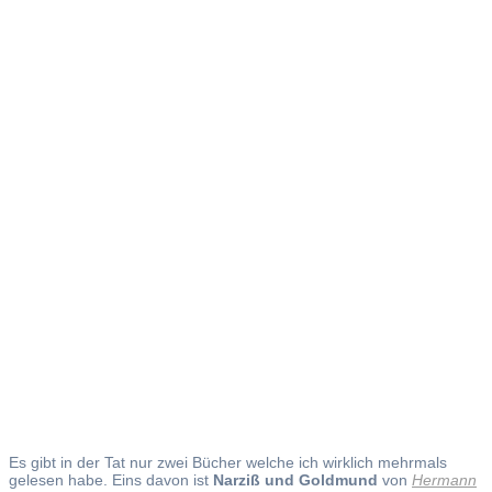
Narziß
und
Goldmund
Es gibt in der Tat nur zwei Bücher welche ich wirklich mehrmals
gelesen habe. Eins davon ist
Narziß und Goldmund
von
Hermann