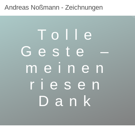
Zum
Andreas
Noßmann
-
Zeichnungen
Inhalt
springen
Tolle
Geste –
meinen
riesen
Dank