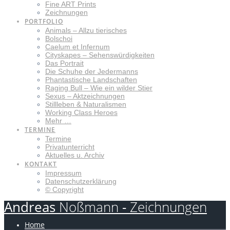
Fine ART Prints
Zeichnungen
PORTFOLIO
Animals – Allzu tierisches
Bolschoi
Caelum et Infernum
Cityskapes – Sehenswürdigkeiten
Das Portrait
Die Schuhe der Jedermanns
Phantastische Landschaften
Raging Bull – Wie ein wilder Stier
Sexus – Aktzeichnungen
Stillleben & Naturalismen
Working Class Heroes
Mehr …
TERMINE
Termine
Privatunterricht
Aktuelles u. Archiv
KONTAKT
Impressum
Datenschutzerklärung
© Copyright
Andreas
Noßmann
-
Zeichnungen
Home