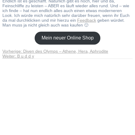
Endlich ist es geschafft. Natürlich gibt es noch, hier und da,
Feinschliffe zu leisten – ABER es läuft wieder alles rund. Und – wie
ich finde – hat nun endlich alles auch einen etwas moderneren
Look. Ich würde mich natürlich sehr darüber freuen, wenn ihr Euch
da mal durchklicken und mir hierzu ein
Feedback
geben würdet.
Man muss ja nicht gleich auch was kaufen 🙂
Mein neuer Online Shop
Vorheriger
Vorherige:
Diven des Olymps – Athene, Hera, Aphrodite
Beitragsnavigation
Nächster
Beitrag:
Weiter:
B u d d y
Beitrag:
Andreas Noßmann - Zeichnungen
Seiteninformationen
Impressum
Datenschutzerklärung
© Copyright
Kontakt
© 2026 Andreas Noßmann - Zeichnungen