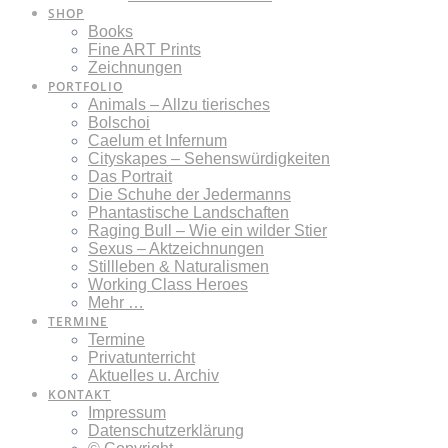
SHOP
Books
Fine ART Prints
Zeichnungen
PORTFOLIO
Animals – Allzu tierisches
Bolschoi
Caelum et Infernum
Cityskapes – Sehenswürdigkeiten
Das Portrait
Die Schuhe der Jedermanns
Phantastische Landschaften
Raging Bull – Wie ein wilder Stier
Sexus – Aktzeichnungen
Stillleben & Naturalismen
Working Class Heroes
Mehr …
TERMINE
Termine
Privatunterricht
Aktuelles u. Archiv
KONTAKT
Impressum
Datenschutzerklärung