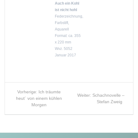
Auch ein Kohl
ist nicht hohl
Federzeichnung,
Farbstift,
Aquarell
Format: ca. 355
x 220 mm
Wvz. 5052
Januar 2017
Beitragsnavigation
Vorheriger
Vorherige:
Ich träumte
Nächster
Weiter:
Schachnovelle –
Beitrag:
heut´ von einem kühlen
Beitrag:
Stefan Zweig
Morgen