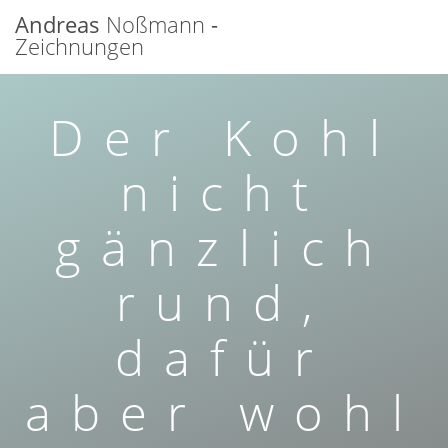
Zum
Andreas
Noßmann
-
Inhalt
Zeichnungen
springen
Der Kohl
nicht
gänzlich
rund,
dafür
aber wohl