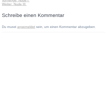
Vorherige:
Nude I.
Beitragsnavigation
Nächster
Beitrag:
Weiter:
Nude III.
Beitrag:
Schreibe einen Kommentar
Du musst
angemeldet
sein, um einen Kommentar abzugeben.
Andreas Noßmann - Zeichnungen
Seiteninformationen
Impressum
Datenschutzerklärung
© Copyright
Kontakt
© 2026 Andreas Noßmann - Zeichnungen