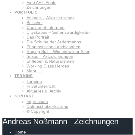
Fine ART Prints
Zeichnungen
PORTFOLIO
Animals – Allzu tierisches
Bolschoi
Caelum et Infernum
Cityskapes – Sehenswürdigkeiten
Das Portrait
Die Schuhe der Jedermanns
Phantastische Landschaften
Raging Bull – Wie ein wilder Stier
Sexus – Aktzeichnungen
Stillleben & Naturalismen
Working Class Heroes
Mehr …
TERMINE
Termine
Privatunterricht
Aktuelles u. Archiv
KONTAKT
Impressum
Datenschutzerklärung
© Copyright
Andreas
Noßmann
-
Zeichnungen
Home