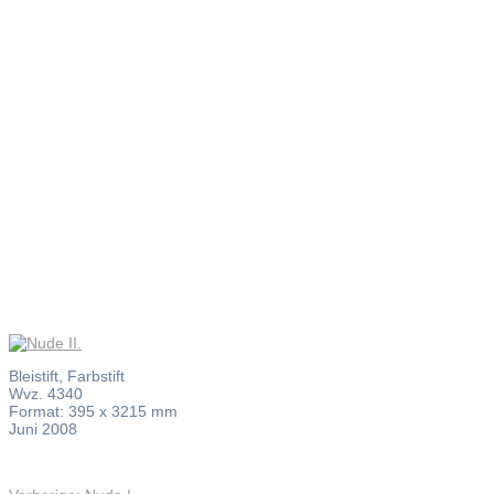
Nude II.
Bleistift, Farbstift
Wvz. 4340
Format: 395 x 3215 mm
Juni 2008
Vorheriger