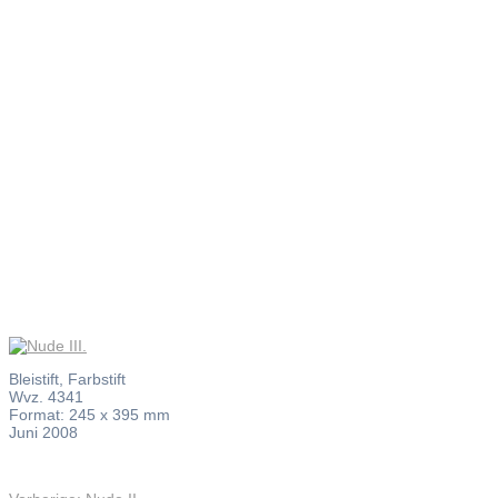
Nude III.
Bleistift, Farbstift
Wvz. 4341
Format: 245 x 395 mm
Juni 2008
Vorheriger