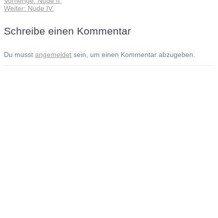
Vorherige:
Nude II.
Beitragsnavigation
Nächster
Beitrag:
Weiter:
Nude IV.
Beitrag:
Schreibe einen Kommentar
Du musst
angemeldet
sein, um einen Kommentar abzugeben.
Andreas Noßmann - Zeichnungen
Seiteninformationen
Impressum
Datenschutzerklärung
© Copyright
Kontakt
© 2026 Andreas Noßmann - Zeichnungen