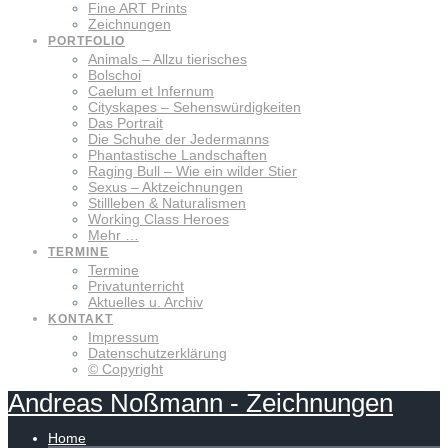
Fine ART Prints
Zeichnungen
PORTFOLIO
Animals – Allzu tierisches
Bolschoi
Caelum et Infernum
Cityskapes – Sehenswürdigkeiten
Das Portrait
Die Schuhe der Jedermanns
Phantastische Landschaften
Raging Bull – Wie ein wilder Stier
Sexus – Aktzeichnungen
Stillleben & Naturalismen
Working Class Heroes
Mehr …
TERMINE
Termine
Privatunterricht
Aktuelles u. Archiv
KONTAKT
Impressum
Datenschutzerklärung
© Copyright
Andreas
Noßmann
-
Zeichnungen
Home