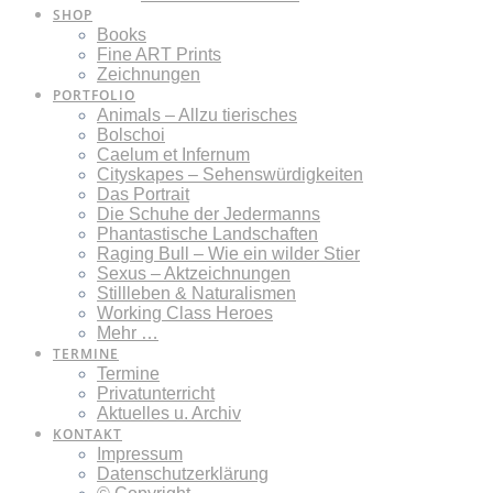
SHOP
Books
Fine ART Prints
Zeichnungen
PORTFOLIO
Animals – Allzu tierisches
Bolschoi
Caelum et Infernum
Cityskapes – Sehenswürdigkeiten
Das Portrait
Die Schuhe der Jedermanns
Phantastische Landschaften
Raging Bull – Wie ein wilder Stier
Sexus – Aktzeichnungen
Stillleben & Naturalismen
Working Class Heroes
Mehr …
TERMINE
Termine
Privatunterricht
Aktuelles u. Archiv
KONTAKT
Impressum
Datenschutzerklärung