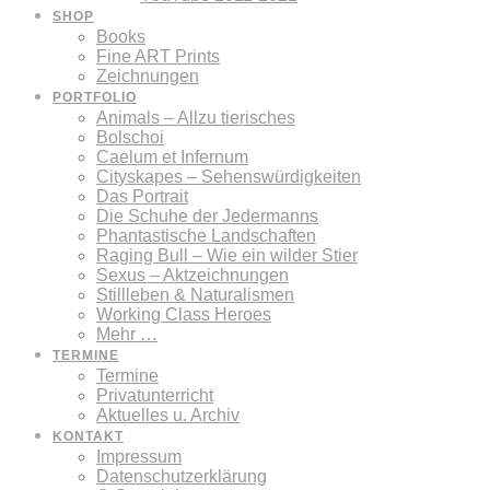
SHOP
Books
Fine ART Prints
Zeichnungen
PORTFOLIO
Animals – Allzu tierisches
Bolschoi
Caelum et Infernum
Cityskapes – Sehenswürdigkeiten
Das Portrait
Die Schuhe der Jedermanns
Phantastische Landschaften
Raging Bull – Wie ein wilder Stier
Sexus – Aktzeichnungen
Stillleben & Naturalismen
Working Class Heroes
Mehr …
TERMINE
Termine
Privatunterricht
Aktuelles u. Archiv
KONTAKT
Impressum
Datenschutzerklärung