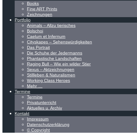
Books
Fine ART Prints
Zeichnungen
Portfolio
Animals – Allzu tierisches
Bolschoi
Caelum et Infernum
Cityskapes – Sehenswürdigkeiten
Das Portrait
Die Schuhe der Jedermanns
Phantastische Landschaften
Raging Bull – Wie ein wilder Stier
Sexus – Aktzeichnungen
Stillleben & Naturalismen
Working Class Heroes
Mehr …
Termine
Termine
Privatunterricht
Aktuelles u. Archiv
Kontakt
Impressum
Datenschutzerklärung
© Copyright