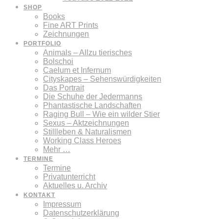
SHOP
Books
Fine ART Prints
Zeichnungen
PORTFOLIO
Animals – Allzu tierisches
Bolschoi
Caelum et Infernum
Cityskapes – Sehenswürdigkeiten
Das Portrait
Die Schuhe der Jedermanns
Phantastische Landschaften
Raging Bull – Wie ein wilder Stier
Sexus – Aktzeichnungen
Stillleben & Naturalismen
Working Class Heroes
Mehr …
TERMINE
Termine
Privatunterricht
Aktuelles u. Archiv
KONTAKT
Impressum
Datenschutzerklärung