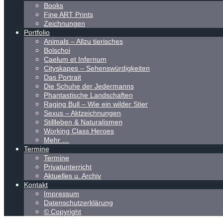
Books
Fine ART Prints
Zeichnungen
Portfolio
Animals – Allzu tierisches
Bolschoi
Caelum et Infernum
Cityskapes – Sehenswürdigkeiten
Das Portrait
Die Schuhe der Jedermanns
Phantastische Landschaften
Raging Bull – Wie ein wilder Stier
Sexus – Aktzeichnungen
Stillleben & Naturalismen
Working Class Heroes
Mehr …
Termine
Termine
Privatunterricht
Aktuelles u. Archiv
Kontakt
Impressum
Datenschutzerklärung
© Copyright