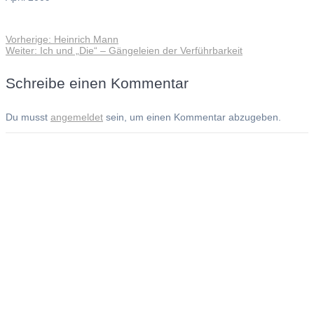
Vorheriger
Vorherige:
Heinrich Mann
Beitragsnavigation
Nächster
Beitrag:
Weiter:
Ich und „Die“ – Gängeleien der Verführbarkeit
Beitrag:
Schreibe einen Kommentar
Du musst
angemeldet
sein, um einen Kommentar abzugeben.
Andreas Noßmann - Zeichnungen
Seiteninformationen
Impressum
Datenschutzerklärung
© Copyright
Kontakt
© 2026 Andreas Noßmann - Zeichnungen