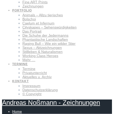
Fine ART Prints
Zeichnungen
PORTFOLIO
Animals – Allzu tierisches
Bolschoi
Caelum et Infernum
Cityskapes – Sehenswürdigkeiten
Das Portrait
Die Schuhe der Jedermanns
Phantastische Landschaften
Raging Bull – Wie ein wilder Stier
Sexus – Aktzeichnungen
Stillleben & Naturalismen
Working Class Heroes
Mehr …
TERMINE
Termine
Privatunterricht
Aktuelles u. Archiv
KONTAKT
Impressum
Datenschutzerklärung
© Copyright
Andreas
Noßmann
-
Zeichnungen
Home