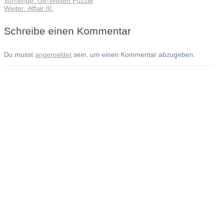
Vorherige:
Ge-Welten Puzzle
Beitragsnavigation
Nächster
Beitrag:
Weiter:
Affair III.
Beitrag:
Schreibe einen Kommentar
Du musst
angemeldet
sein, um einen Kommentar abzugeben.
Andreas Noßmann - Zeichnungen
Seiteninformationen
Impressum
Datenschutzerklärung
© Copyright
Kontakt
© 2026 Andreas Noßmann - Zeichnungen