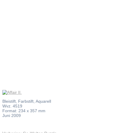
Affair II.
Bleistift, Farbstift, Aquarell
Wvz. 4519
Format: 234 x 357 mm
Juni 2009
Vorheriger