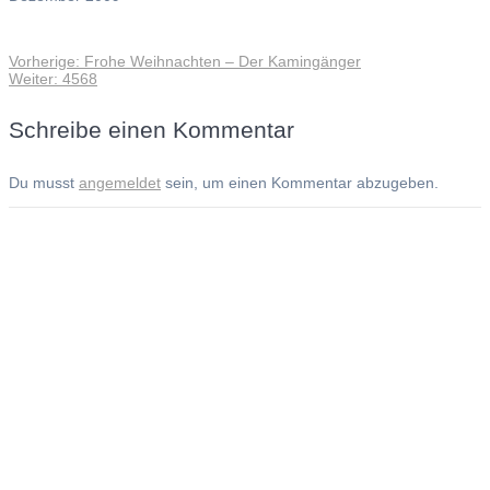
Vorheriger
Vorherige:
Frohe Weihnachten – Der Kamingänger
Beitragsnavigation
Nächster
Beitrag:
Weiter:
4568
Beitrag:
Schreibe einen Kommentar
Du musst
angemeldet
sein, um einen Kommentar abzugeben.
Andreas Noßmann - Zeichnungen
Seiteninformationen
Impressum
Datenschutzerklärung
© Copyright
Kontakt
© 2026 Andreas Noßmann - Zeichnungen