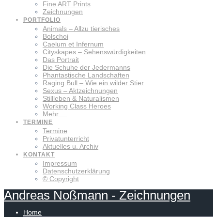
Fine ART Prints
Zeichnungen
PORTFOLIO
Animals – Allzu tierisches
Bolschoi
Caelum et Infernum
Cityskapes – Sehenswürdigkeiten
Das Portrait
Die Schuhe der Jedermanns
Phantastische Landschaften
Raging Bull – Wie ein wilder Stier
Sexus – Aktzeichnungen
Stillleben & Naturalismen
Working Class Heroes
Mehr …
TERMINE
Termine
Privatunterricht
Aktuelles u. Archiv
KONTAKT
Impressum
Datenschutzerklärung
© Copyright
Andreas
Noßmann
-
Zeichnungen
Home