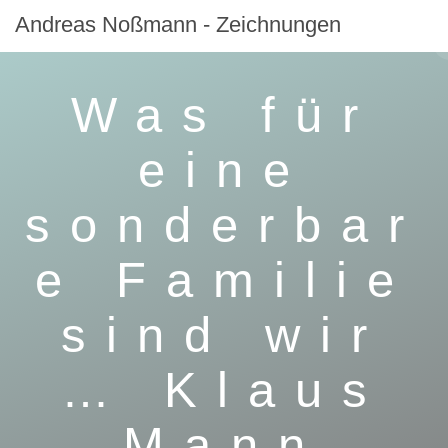
Zum
Andreas
Noßmann
-
Zeichnungen
Inhalt
springen
Was für
eine
sonderbar
e Familie
sind wir
… Klaus
Mann