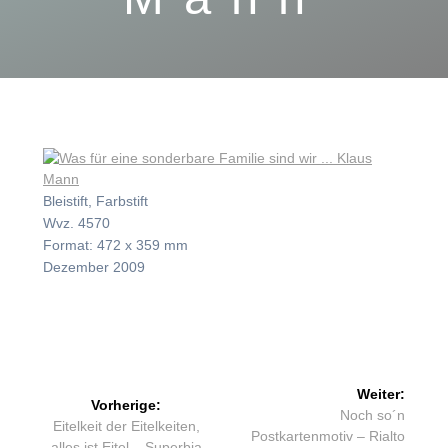
Bleistift, Farbstift
Wvz. 4570
Format: 472 x 359 mm
Dezember 2009
Beitragsnavigation
Weiter:
Vorherige:
Nächster
Noch so´n
Vorheriger
Eitelkeit der Eitelkeiten,
Beitrag:
Postkartenmotiv – Rialto
Beitrag:
alles ist Eitel – Superbia