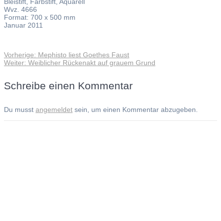
Bleistift, Farbstift, Aquarell
Wvz. 4666
Format: 700 x 500 mm
Januar 2011
Vorheriger
Vorherige:
Mephisto liest Goethes Faust
Beitragsnavigation
Nächster
Beitrag:
Weiter:
Weiblicher Rückenakt auf grauem Grund
Beitrag:
Schreibe einen Kommentar
Du musst
angemeldet
sein, um einen Kommentar abzugeben.
Andreas Noßmann - Zeichnungen
Seiteninformationen
Impressum
Datenschutzerklärung
© Copyright
Kontakt
© 2026 Andreas Noßmann - Zeichnungen