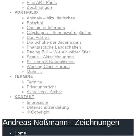
Fine ART Prints
Zeichnungen
PORTFOLIO
Animals – Allzu tierisches
Bolschoi
Caelum et Infernum
Cityskapes – Sehenswürdigkeiten
Das Portrait
Die Schuhe der Jedermanns
Phantastische Landschaften
Raging Bull – Wie ein wilder Stier
Sexus – Aktzeichnungen
Stillleben & Naturalismen
Working Class Heroes
Mehr …
TERMINE
Termine
Privatunterricht
Aktuelles u. Archiv
KONTAKT
Impressum
Datenschutzerklärung
© Copyright
Andreas
Noßmann
-
Zeichnungen
Home