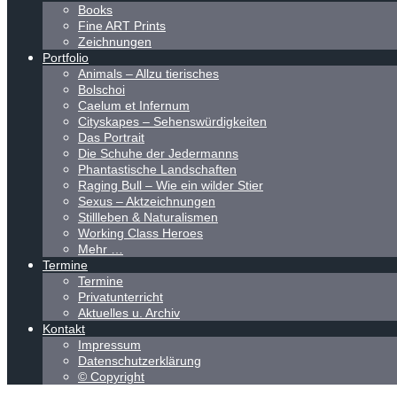
Books
Fine ART Prints
Zeichnungen
Portfolio
Animals – Allzu tierisches
Bolschoi
Caelum et Infernum
Cityskapes – Sehenswürdigkeiten
Das Portrait
Die Schuhe der Jedermanns
Phantastische Landschaften
Raging Bull – Wie ein wilder Stier
Sexus – Aktzeichnungen
Stillleben & Naturalismen
Working Class Heroes
Mehr …
Termine
Termine
Privatunterricht
Aktuelles u. Archiv
Kontakt
Impressum
Datenschutzerklärung
© Copyright