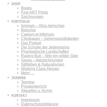
SHOP
Books
Fine ART Prints
Zeichnungen
PORTFOLIO
Animals – Allzu tierisches
Bolschoi
Caelum et Infernum
Cityskapes – Sehenswürdigkeiten
Das Portrait
Die Schuhe der Jedermanns
Phantastische Landschaften
Raging Bull – Wie ein wilder Stier
Sexus – Aktzeichnungen
Stillleben & Naturalismen
Working Class Heroes
Mehr …
TERMINE
Termine
Privatunterricht
Aktuelles u. Archiv
KONTAKT
Impressum
Datenschutzerklärung