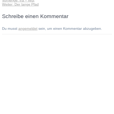
Vorherige:
Ira – Wut
Beitragsnavigation
Nächster
Beitrag:
Weiter:
Der lange Pfad
Beitrag:
Schreibe einen Kommentar
Du musst
angemeldet
sein, um einen Kommentar abzugeben.
Andreas Noßmann - Zeichnungen
Seiteninformationen
Impressum
Datenschutzerklärung
© Copyright
Kontakt
© 2026 Andreas Noßmann - Zeichnungen