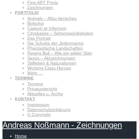
Fine ART Prints
Zeichnungen
PORTFOLIO
Animals – Allzu tierisches
Bolschoi
Caelum et Infernum
Cityskapes – Sehenswürdigkeiten
Das Portrait
Die Schuhe der Jedermanns
Phantastische Landschaften
Raging Bull – Wie ein wilder Stier
Sexus – Aktzeichnungen
Stillleben & Naturalismen
Working Class Heroes
Mehr …
TERMINE
Termine
Privatunterricht
Aktuelles u. Archiv
KONTAKT
Impressum
Datenschutzerklärung
© Copyright
Andreas
Noßmann
-
Zeichnungen
Home