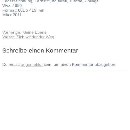
Federzeichnung, Farbstift, Aquarell, Tusche, Collage
Wvz. 4690
Format: 661 x 419 mm
März 2011
Vorheriger
Vorherige:
Kleine Ebene
Beitragsnavigation
Nächster
Beitrag:
Weiter:
Sich windender Weg
Beitrag:
Schreibe einen Kommentar
Du musst
angemeldet
sein, um einen Kommentar abzugeben.
Andreas Noßmann - Zeichnungen
Seiteninformationen
Impressum
Datenschutzerklärung
© Copyright
Kontakt
© 2026 Andreas Noßmann - Zeichnungen