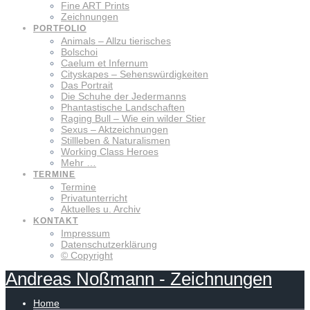
Fine ART Prints
Zeichnungen
PORTFOLIO
Animals – Allzu tierisches
Bolschoi
Caelum et Infernum
Cityskapes – Sehenswürdigkeiten
Das Portrait
Die Schuhe der Jedermanns
Phantastische Landschaften
Raging Bull – Wie ein wilder Stier
Sexus – Aktzeichnungen
Stillleben & Naturalismen
Working Class Heroes
Mehr …
TERMINE
Termine
Privatunterricht
Aktuelles u. Archiv
KONTAKT
Impressum
Datenschutzerklärung
© Copyright
Andreas
Noßmann
-
Zeichnungen
Home