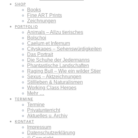
SHOP
Books
Fine ART Prints
Zeichnungen
PORTFOLIO
Animals – Allzu tierisches
Bolschoi
Caelum et Infernum
Cityskapes – Sehenswürdigkeiten
Das Portrait
Die Schuhe der Jedermanns
Phantastische Landschaften
Raging Bull – Wie ein wilder Stier
Sexus – Aktzeichnungen
Stillleben & Naturalismen
Working Class Heroes
Mehr …
TERMINE
Termine
Privatunterricht
Aktuelles u. Archiv
KONTAKT
Impressum
Datenschutzerklärung