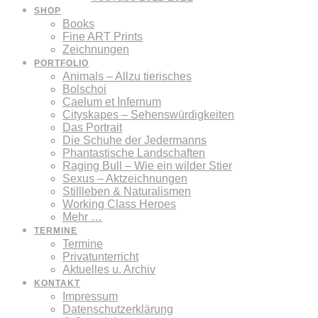
SHOP
Books
Fine ART Prints
Zeichnungen
PORTFOLIO
Animals – Allzu tierisches
Bolschoi
Caelum et Infernum
Cityskapes – Sehenswürdigkeiten
Das Portrait
Die Schuhe der Jedermanns
Phantastische Landschaften
Raging Bull – Wie ein wilder Stier
Sexus – Aktzeichnungen
Stillleben & Naturalismen
Working Class Heroes
Mehr …
TERMINE
Termine
Privatunterricht
Aktuelles u. Archiv
KONTAKT
Impressum
Datenschutzerklärung