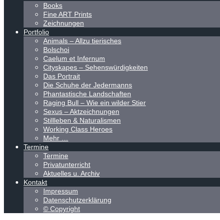
Books
Fine ART Prints
Zeichnungen
Portfolio
Animals – Allzu tierisches
Bolschoi
Caelum et Infernum
Cityskapes – Sehenswürdigkeiten
Das Portrait
Die Schuhe der Jedermanns
Phantastische Landschaften
Raging Bull – Wie ein wilder Stier
Sexus – Aktzeichnungen
Stillleben & Naturalismen
Working Class Heroes
Mehr …
Termine
Termine
Privatunterricht
Aktuelles u. Archiv
Kontakt
Impressum
Datenschutzerklärung
© Copyright