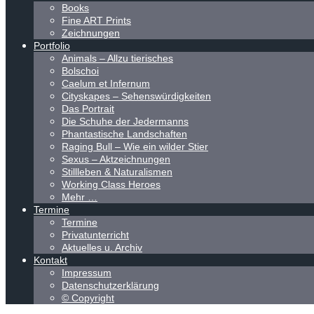
Books
Fine ART Prints
Zeichnungen
Portfolio
Animals – Allzu tierisches
Bolschoi
Caelum et Infernum
Cityskapes – Sehenswürdigkeiten
Das Portrait
Die Schuhe der Jedermanns
Phantastische Landschaften
Raging Bull – Wie ein wilder Stier
Sexus – Aktzeichnungen
Stillleben & Naturalismen
Working Class Heroes
Mehr …
Termine
Termine
Privatunterricht
Aktuelles u. Archiv
Kontakt
Impressum
Datenschutzerklärung
© Copyright