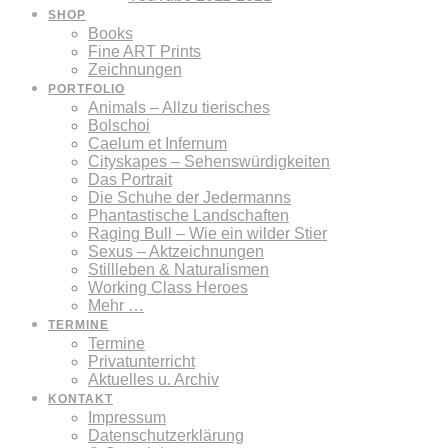
SHOP
Books
Fine ART Prints
Zeichnungen
PORTFOLIO
Animals – Allzu tierisches
Bolschoi
Caelum et Infernum
Cityskapes – Sehenswürdigkeiten
Das Portrait
Die Schuhe der Jedermanns
Phantastische Landschaften
Raging Bull – Wie ein wilder Stier
Sexus – Aktzeichnungen
Stillleben & Naturalismen
Working Class Heroes
Mehr …
TERMINE
Termine
Privatunterricht
Aktuelles u. Archiv
KONTAKT
Impressum
Datenschutzerklärung