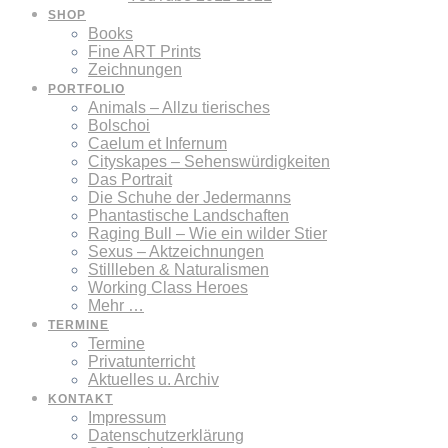
SHOP
Books
Fine ART Prints
Zeichnungen
PORTFOLIO
Animals – Allzu tierisches
Bolschoi
Caelum et Infernum
Cityskapes – Sehenswürdigkeiten
Das Portrait
Die Schuhe der Jedermanns
Phantastische Landschaften
Raging Bull – Wie ein wilder Stier
Sexus – Aktzeichnungen
Stillleben & Naturalismen
Working Class Heroes
Mehr …
TERMINE
Termine
Privatunterricht
Aktuelles u. Archiv
KONTAKT
Impressum
Datenschutzerklärung