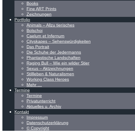
Books
Fine ART Prints
Zeichnungen
Portfolio
Animals – Allzu tierisches
Bolschoi
Caelum et Infernum
Cityskapes – Sehenswürdigkeiten
Das Portrait
Die Schuhe der Jedermanns
Phantastische Landschaften
Raging Bull – Wie ein wilder Stier
Sexus – Aktzeichnungen
Stillleben & Naturalismen
Working Class Heroes
Mehr …
Termine
Termine
Privatunterricht
Aktuelles u. Archiv
Kontakt
Impressum
Datenschutzerklärung
© Copyright