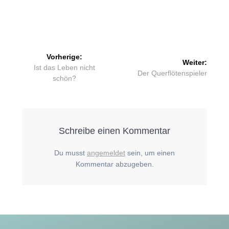
Beitragsnavigation
Vorherige:
Weiter:
Vorheriger
Ist das Leben nicht
Nächster
Der Querflötenspieler
Beitrag:
schön?
Beitrag:
Schreibe einen Kommentar
Du musst
angemeldet
sein, um einen
Kommentar abzugeben.