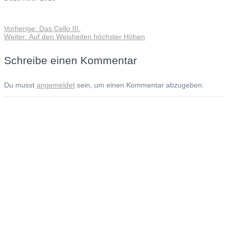
Vorheriger
Vorherige:
Das Cello III.
Beitragsnavigation
Nächster
Beitrag:
Weiter:
Auf den Weisheiten höchster Höhen
Beitrag:
Schreibe einen Kommentar
Du musst
angemeldet
sein, um einen Kommentar abzugeben.
Andreas Noßmann - Zeichnungen
Seiteninformationen
Impressum
Datenschutzerklärung
© Copyright
Kontakt
© 2026 Andreas Noßmann - Zeichnungen