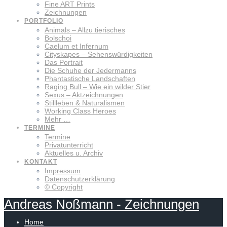
Fine ART Prints
Zeichnungen
PORTFOLIO
Animals – Allzu tierisches
Bolschoi
Caelum et Infernum
Cityskapes – Sehenswürdigkeiten
Das Portrait
Die Schuhe der Jedermanns
Phantastische Landschaften
Raging Bull – Wie ein wilder Stier
Sexus – Aktzeichnungen
Stillleben & Naturalismen
Working Class Heroes
Mehr …
TERMINE
Termine
Privatunterricht
Aktuelles u. Archiv
KONTAKT
Impressum
Datenschutzerklärung
© Copyright
Andreas
Noßmann
-
Zeichnungen
Home