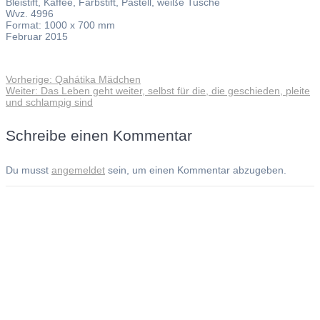
Bleistift, Kaffee, Farbstift, Pastell, weiße Tusche
Wvz. 4996
Format: 1000 x 700 mm
Februar 2015
Vorheriger
Vorherige:
Qahátika Mädchen
Beitragsnavigation
Nächster
Beitrag:
Weiter:
Das Leben geht weiter, selbst für die, die geschieden, pleite
Beitrag:
und schlampig sind
Schreibe einen Kommentar
Du musst
angemeldet
sein, um einen Kommentar abzugeben.
Andreas Noßmann - Zeichnungen
Seiteninformationen
Impressum
Datenschutzerklärung
© Copyright
Kontakt
© 2026 Andreas Noßmann - Zeichnungen