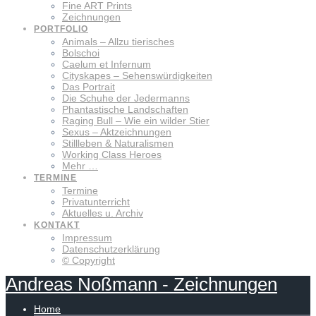
Fine ART Prints
Zeichnungen
PORTFOLIO
Animals – Allzu tierisches
Bolschoi
Caelum et Infernum
Cityskapes – Sehenswürdigkeiten
Das Portrait
Die Schuhe der Jedermanns
Phantastische Landschaften
Raging Bull – Wie ein wilder Stier
Sexus – Aktzeichnungen
Stillleben & Naturalismen
Working Class Heroes
Mehr …
TERMINE
Termine
Privatunterricht
Aktuelles u. Archiv
KONTAKT
Impressum
Datenschutzerklärung
© Copyright
Andreas
Noßmann
-
Zeichnungen
Home