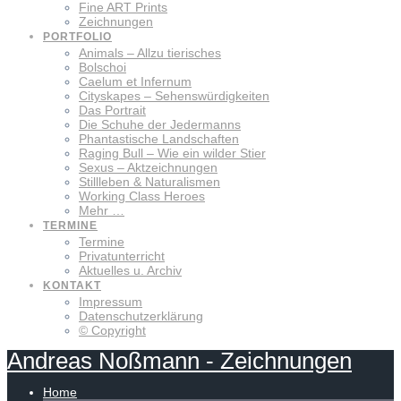
Fine ART Prints
Zeichnungen
PORTFOLIO
Animals – Allzu tierisches
Bolschoi
Caelum et Infernum
Cityskapes – Sehenswürdigkeiten
Das Portrait
Die Schuhe der Jedermanns
Phantastische Landschaften
Raging Bull – Wie ein wilder Stier
Sexus – Aktzeichnungen
Stillleben & Naturalismen
Working Class Heroes
Mehr …
TERMINE
Termine
Privatunterricht
Aktuelles u. Archiv
KONTAKT
Impressum
Datenschutzerklärung
© Copyright
Andreas
Noßmann
-
Zeichnungen
Home