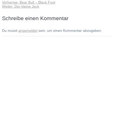
Vorheriger
Vorherige:
Bear Bull – Black Foot
Beitragsnavigation
Nächster
Beitrag:
Weiter:
Der kleine Jeck
Beitrag:
Schreibe einen Kommentar
Du musst
angemeldet
sein, um einen Kommentar abzugeben.
Andreas Noßmann - Zeichnungen
Seiteninformationen
Impressum
Datenschutzerklärung
© Copyright
Kontakt
© 2026 Andreas Noßmann - Zeichnungen