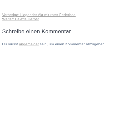
Vorheriger
Vorherige:
Liegender Akt mit roter Federboa
Beitragsnavigation
Nächster
Beitrag:
Weiter:
Palette Herbst
Beitrag:
Schreibe einen Kommentar
Du musst
angemeldet
sein, um einen Kommentar abzugeben.
Andreas Noßmann - Zeichnungen
Seiteninformationen
Impressum
Datenschutzerklärung
© Copyright
Kontakt
© 2026 Andreas Noßmann - Zeichnungen