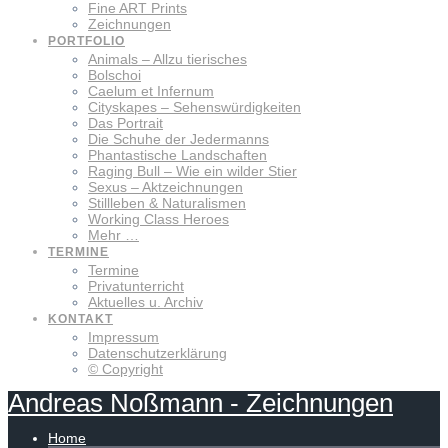
Fine ART Prints
Zeichnungen
PORTFOLIO
Animals – Allzu tierisches
Bolschoi
Caelum et Infernum
Cityskapes – Sehenswürdigkeiten
Das Portrait
Die Schuhe der Jedermanns
Phantastische Landschaften
Raging Bull – Wie ein wilder Stier
Sexus – Aktzeichnungen
Stillleben & Naturalismen
Working Class Heroes
Mehr …
TERMINE
Termine
Privatunterricht
Aktuelles u. Archiv
KONTAKT
Impressum
Datenschutzerklärung
© Copyright
Andreas
Noßmann
-
Zeichnungen
Home