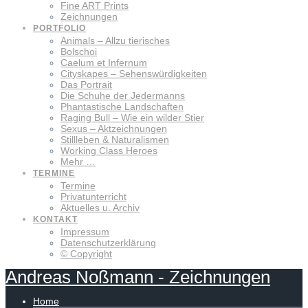
Fine ART Prints
Zeichnungen
PORTFOLIO
Animals – Allzu tierisches
Bolschoi
Caelum et Infernum
Cityskapes – Sehenswürdigkeiten
Das Portrait
Die Schuhe der Jedermanns
Phantastische Landschaften
Raging Bull – Wie ein wilder Stier
Sexus – Aktzeichnungen
Stillleben & Naturalismen
Working Class Heroes
Mehr …
TERMINE
Termine
Privatunterricht
Aktuelles u. Archiv
KONTAKT
Impressum
Datenschutzerklärung
© Copyright
Andreas
Noßmann
-
Zeichnungen
Home