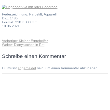
Federzeichnung, Farbstift, Aquarell
Dvz. 1495
Format: 210 x 330 mm
10.06.2021
Vorheriger
Vorherige:
Kleiner Erntehelfer
Beitragsnavigation
Nächster
Beitrag:
Weiter:
Dionysisches in Rot
Beitrag:
Schreibe einen Kommentar
Du musst
angemeldet
sein, um einen Kommentar abzugeben.
Andreas Noßmann - Zeichnungen
Seiteninformationen
Impressum
Datenschutzerklärung
© Copyright