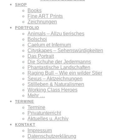
SHOP
Books
Fine ART Prints
Zeichnungen
PORTFOLIO
Animals – Allzu tierisches
Bolschoi
Caelum et Infernum
Cityskapes – Sehenswürdigkeiten
Das Portrait
Die Schuhe der Jedermanns
Phantastische Landschaften
Raging Bull – Wie ein wilder Stier
Sexus – Aktzeichnungen
Stillleben & Naturalismen
Working Class Heroes
Mehr …
TERMINE
Termine
Privatunterricht
Aktuelles u. Archiv
KONTAKT
Impressum
Datenschutzerklärung