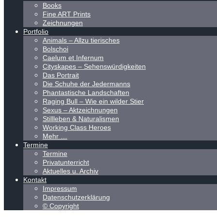
Books
Fine ART Prints
Zeichnungen
Portfolio
Animals – Allzu tierisches
Bolschoi
Caelum et Infernum
Cityskapes – Sehenswürdigkeiten
Das Portrait
Die Schuhe der Jedermanns
Phantastische Landschaften
Raging Bull – Wie ein wilder Stier
Sexus – Aktzeichnungen
Stillleben & Naturalismen
Working Class Heroes
Mehr …
Termine
Termine
Privatunterricht
Aktuelles u. Archiv
Kontakt
Impressum
Datenschutzerklärung
© Copyright