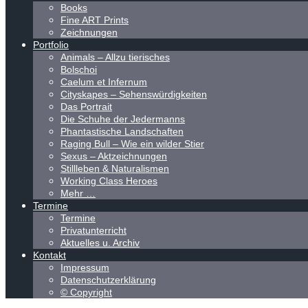
Books
Fine ART Prints
Zeichnungen
Portfolio
Animals – Allzu tierisches
Bolschoi
Caelum et Infernum
Cityskapes – Sehenswürdigkeiten
Das Portrait
Die Schuhe der Jedermanns
Phantastische Landschaften
Raging Bull – Wie ein wilder Stier
Sexus – Aktzeichnungen
Stillleben & Naturalismen
Working Class Heroes
Mehr …
Termine
Termine
Privatunterricht
Aktuelles u. Archiv
Kontakt
Impressum
Datenschutzerklärung
© Copyright