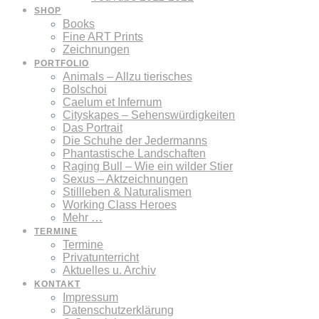
SHOP
Books
Fine ART Prints
Zeichnungen
PORTFOLIO
Animals – Allzu tierisches
Bolschoi
Caelum et Infernum
Cityskapes – Sehenswürdigkeiten
Das Portrait
Die Schuhe der Jedermanns
Phantastische Landschaften
Raging Bull – Wie ein wilder Stier
Sexus – Aktzeichnungen
Stillleben & Naturalismen
Working Class Heroes
Mehr …
TERMINE
Termine
Privatunterricht
Aktuelles u. Archiv
KONTAKT
Impressum
Datenschutzerklärung