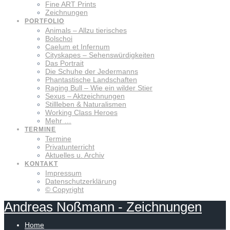
Fine ART Prints
Zeichnungen
PORTFOLIO
Animals – Allzu tierisches
Bolschoi
Caelum et Infernum
Cityskapes – Sehenswürdigkeiten
Das Portrait
Die Schuhe der Jedermanns
Phantastische Landschaften
Raging Bull – Wie ein wilder Stier
Sexus – Aktzeichnungen
Stillleben & Naturalismen
Working Class Heroes
Mehr …
TERMINE
Termine
Privatunterricht
Aktuelles u. Archiv
KONTAKT
Impressum
Datenschutzerklärung
© Copyright
Andreas
Noßmann
-
Zeichnungen
Home