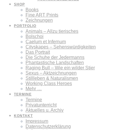
SHOP
Books
Fine ART Prints
Zeichnungen
PORTFOLIO
Animals – Allzu tierisches
Bolschoi
Caelum et Infernum
Cityskapes – Sehenswürdigkeiten
Das Portrait
Die Schuhe der Jedermanns
Phantastische Landschaften
Raging Bull – Wie ein wilder Stier
Sexus – Aktzeichnungen
Stillleben & Naturalismen
Working Class Heroes
Mehr …
TERMINE
Termine
Privatunterricht
Aktuelles u. Archiv
KONTAKT
Impressum
Datenschutzerklärung