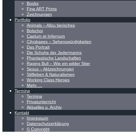
Books
Fine ART Prints
Zeichnungen
Portfolio
Animals – Allzu tierisches
Bolschoi
Caelum et Infernum
Cityskapes – Sehenswürdigkeiten
Das Portrait
Die Schuhe der Jedermanns
Phantastische Landschaften
Raging Bull – Wie ein wilder Stier
Sexus – Aktzeichnungen
Stillleben & Naturalismen
Working Class Heroes
Mehr …
Termine
Termine
Privatunterricht
Aktuelles u. Archiv
Kontakt
Impressum
Datenschutzerklärung
© Copyright