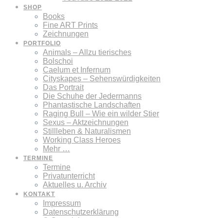
SHOP
Books
Fine ART Prints
Zeichnungen
PORTFOLIO
Animals – Allzu tierisches
Bolschoi
Caelum et Infernum
Cityskapes – Sehenswürdigkeiten
Das Portrait
Die Schuhe der Jedermanns
Phantastische Landschaften
Raging Bull – Wie ein wilder Stier
Sexus – Aktzeichnungen
Stillleben & Naturalismen
Working Class Heroes
Mehr …
TERMINE
Termine
Privatunterricht
Aktuelles u. Archiv
KONTAKT
Impressum
Datenschutzerklärung