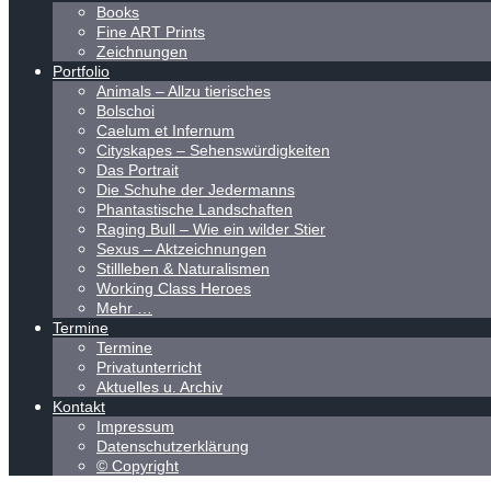
Books
Fine ART Prints
Zeichnungen
Portfolio
Animals – Allzu tierisches
Bolschoi
Caelum et Infernum
Cityskapes – Sehenswürdigkeiten
Das Portrait
Die Schuhe der Jedermanns
Phantastische Landschaften
Raging Bull – Wie ein wilder Stier
Sexus – Aktzeichnungen
Stillleben & Naturalismen
Working Class Heroes
Mehr …
Termine
Termine
Privatunterricht
Aktuelles u. Archiv
Kontakt
Impressum
Datenschutzerklärung
© Copyright