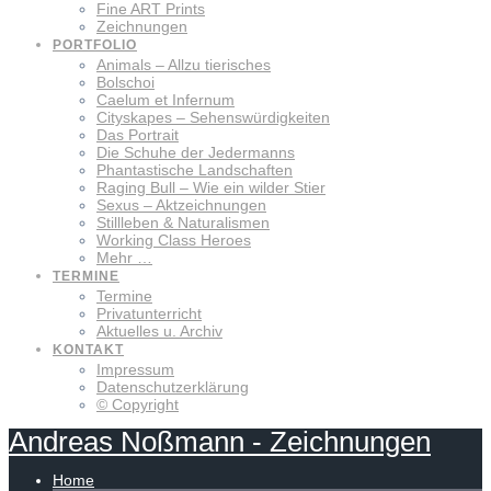
Fine ART Prints
Zeichnungen
PORTFOLIO
Animals – Allzu tierisches
Bolschoi
Caelum et Infernum
Cityskapes – Sehenswürdigkeiten
Das Portrait
Die Schuhe der Jedermanns
Phantastische Landschaften
Raging Bull – Wie ein wilder Stier
Sexus – Aktzeichnungen
Stillleben & Naturalismen
Working Class Heroes
Mehr …
TERMINE
Termine
Privatunterricht
Aktuelles u. Archiv
KONTAKT
Impressum
Datenschutzerklärung
© Copyright
Andreas
Noßmann
-
Zeichnungen
Home