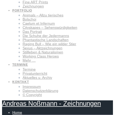
Fine ART Prints
Zeichnungen
PORTFOLIO
Animals – Allzu tierisches
Bolschoi
Caelum et Infernum
Cityskapes – Sehenswürdigkeiten
Das Portrait
Die Schuhe der Jedermanns
Phantastische Landschaften
Raging Bull – Wie ein wilder Stier
Sexus – Aktzeichnungen
Stillleben & Naturalismen
Working Class Heroes
Mehr …
TERMINE
Termine
Privatunterricht
Aktuelles u. Archiv
KONTAKT
Impressum
Datenschutzerklärung
© Copyright
Andreas
Noßmann
-
Zeichnungen
Home