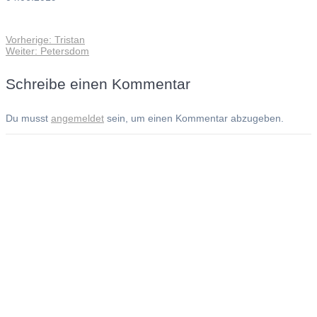
Vorheriger
Vorherige:
Tristan
Beitragsnavigation
Nächster
Beitrag:
Weiter:
Petersdom
Beitrag:
Schreibe einen Kommentar
Du musst
angemeldet
sein, um einen Kommentar abzugeben.
Andreas Noßmann - Zeichnungen
Seiteninformationen
Impressum
Datenschutzerklärung
© Copyright
Kontakt
© 2026 Andreas Noßmann - Zeichnungen