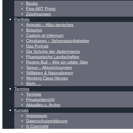
Books
Fine ART Prints
Zeichnungen
Portfolio
Animals – Allzu tierisches
Bolschoi
Caelum et Infernum
Cityskapes – Sehenswürdigkeiten
Das Portrait
Die Schuhe der Jedermanns
Phantastische Landschaften
Raging Bull – Wie ein wilder Stier
Sexus – Aktzeichnungen
Stillleben & Naturalismen
Working Class Heroes
Mehr …
Termine
Termine
Privatunterricht
Aktuelles u. Archiv
Kontakt
Impressum
Datenschutzerklärung
© Copyright