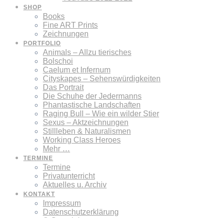
SHOP
Books
Fine ART Prints
Zeichnungen
PORTFOLIO
Animals – Allzu tierisches
Bolschoi
Caelum et Infernum
Cityskapes – Sehenswürdigkeiten
Das Portrait
Die Schuhe der Jedermanns
Phantastische Landschaften
Raging Bull – Wie ein wilder Stier
Sexus – Aktzeichnungen
Stillleben & Naturalismen
Working Class Heroes
Mehr …
TERMINE
Termine
Privatunterricht
Aktuelles u. Archiv
KONTAKT
Impressum
Datenschutzerklärung