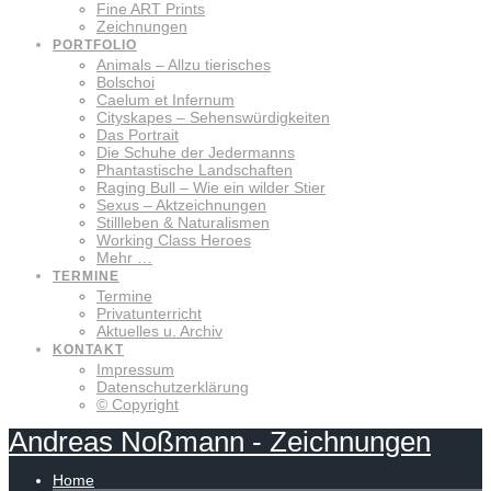
Fine ART Prints
Zeichnungen
PORTFOLIO
Animals – Allzu tierisches
Bolschoi
Caelum et Infernum
Cityskapes – Sehenswürdigkeiten
Das Portrait
Die Schuhe der Jedermanns
Phantastische Landschaften
Raging Bull – Wie ein wilder Stier
Sexus – Aktzeichnungen
Stillleben & Naturalismen
Working Class Heroes
Mehr …
TERMINE
Termine
Privatunterricht
Aktuelles u. Archiv
KONTAKT
Impressum
Datenschutzerklärung
© Copyright
Andreas
Noßmann
-
Zeichnungen
Home