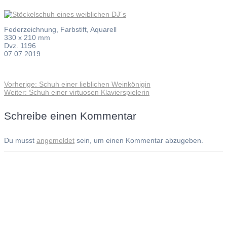
Federzeichnung, Farbstift, Aquarell
330 x 210 mm
Dvz. 1196
07.07.2019
Vorheriger
Vorherige:
Schuh einer lieblichen Weinkönigin
Beitragsnavigation
Nächster
Beitrag:
Weiter:
Schuh einer virtuosen Klavierspielerin
Beitrag:
Schreibe einen Kommentar
Du musst
angemeldet
sein, um einen Kommentar abzugeben.
Andreas Noßmann - Zeichnungen
Seiteninformationen
Impressum
Datenschutzerklärung
© Copyright